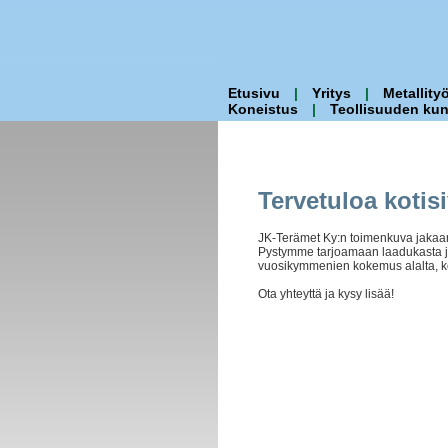
Etusivu
|
Yritys
|
Metallityö
Koneistus
|
Teollisuuden ku
Tervetuloa kotis
JK-Terämet Ky:n toimenkuva jakaant
Pystymme tarjoamaan laadukasta j
vuosikymmenien kokemus alalta, kou
Ota yhteyttä ja kysy lisää!