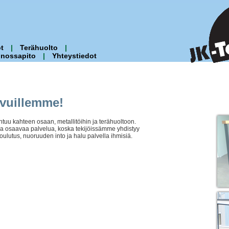
t
|
Terähuolto
|
nnossapito
|
Yhteystiedot
ivuillemme!
uu kahteen osaan, metallitöihin ja terähuoltoon.
a osaavaa palvelua, koska tekijöissämme yhdistyy
lutus, nuoruuden into ja halu palvella ihmisiä.