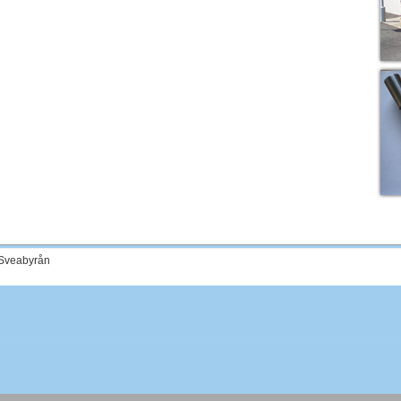
 Sveabyrån